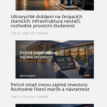
Ultrarychlé dobíjení na čerpacích
stanicích: infrastruktura nestačí,
rozhodne provozní zkušenost
ČVN 30, 2026 / BY
COWORK
Petrol retail znovu zajímá investory.
Rozhodne řízení marže a návratnost
ČVN 17, 2026 / BY
COWORK