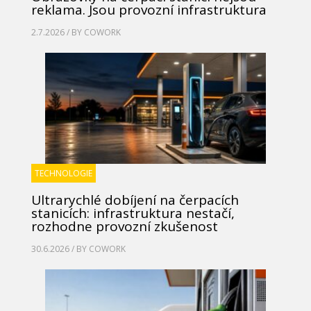
reklama. Jsou provozní infrastruktura
2.7.2026 / BY
COWORK
TECHNOLOGIE
Ultrarychlé dobíjení na čerpacích
stanicích: infrastruktura nestačí,
rozhodne provozní zkušenost
30.6.2026 / BY
COWORK