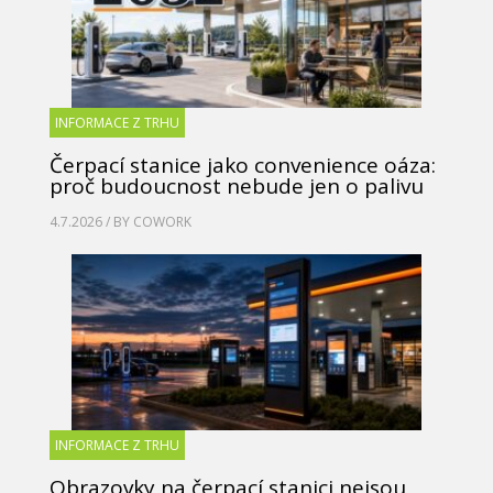
INFORMACE Z TRHU
Čerpací stanice jako convenience oáza:
proč budoucnost nebude jen o palivu
4.7.2026 / BY
COWORK
INFORMACE Z TRHU
Obrazovky na čerpací stanici nejsou