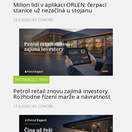
Milion lidí v aplikaci ORLEN: čerpací
stanice už nezačíná u stojanu
23.6.2026 / BY
COWORK
INFORMACE Z TRHU
Petrol retail znovu zajímá investory.
Rozhodne řízení marže a návratnost
17.6.2026 / BY
COWORK