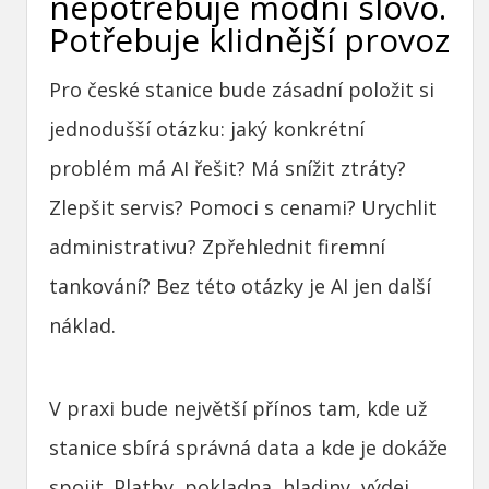
nepotřebuje módní slovo.
Potřebuje klidnější provoz
Pro české stanice bude zásadní položit si
jednodušší otázku: jaký konkrétní
problém má AI řešit? Má snížit ztráty?
Zlepšit servis? Pomoci s cenami? Urychlit
administrativu? Zpřehlednit firemní
tankování? Bez této otázky je AI jen další
náklad.
V praxi bude největší přínos tam, kde už
stanice sbírá správná data a kde je dokáže
spojit. Platby, pokladna, hladiny, výdej,