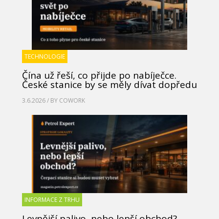
TECHNOLOGIE
Čína už řeší, co přijde po nabíječce.
České stanice by se měly dívat dopředu
3.6.2026 / BY
COWORK
INFORMACE Z TRHU
Levnější palivo, nebo lepší obchod?