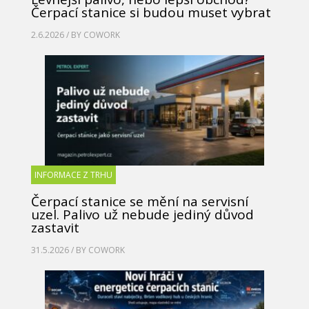
Čerpací stanice si budou muset vybrat
2.6.2026 / BY
COWORK
INFORMACE Z TRHU
Čerpací stanice se mění na servisní
uzel. Palivo už nebude jediný důvod
zastavit
31.5.2026 / BY
COWORK