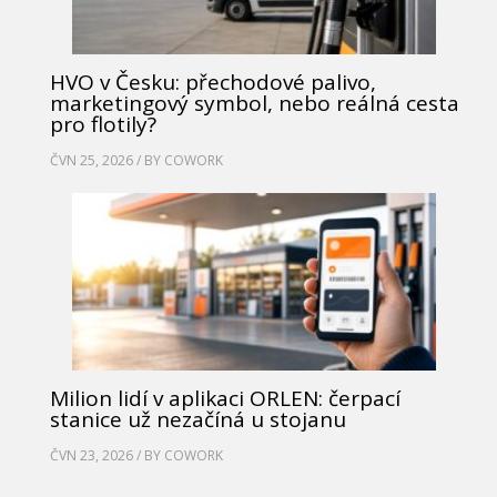
HVO v Česku: přechodové palivo,
marketingový symbol, nebo reálná cesta
pro flotily?
ČVN 25, 2026 / BY
COWORK
Milion lidí v aplikaci ORLEN: čerpací
stanice už nezačíná u stojanu
ČVN 23, 2026 / BY
COWORK