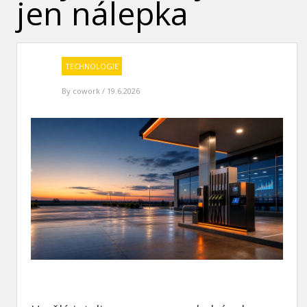
jen nálepka
TECHNOLOGIE
By
cowork
/ 19.6.2026