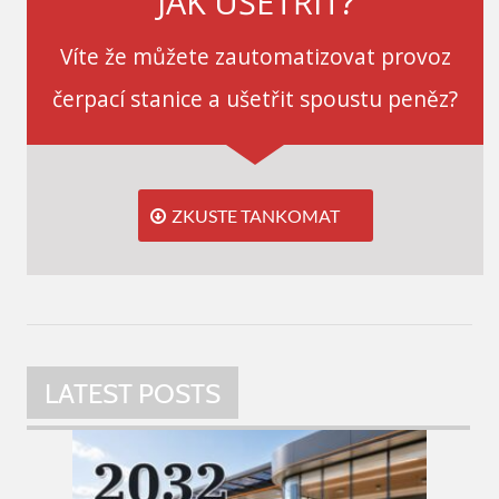
JAK UŠETŘIT?
Víte že můžete zautomatizovat provoz
čerpací stanice a ušetřit spoustu peněz?
ZKUSTE TANKOMAT
LATEST POSTS