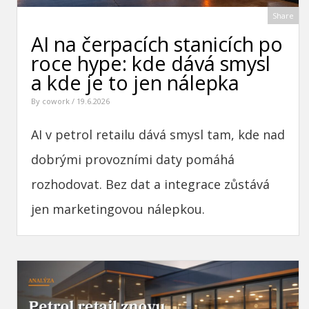
Share
AI na čerpacích stanicích po
roce hype: kde dává smysl
a kde je to jen nálepka
By
cowork
/ 19.6.2026
AI v petrol retailu dává smysl tam, kde nad
dobrými provozními daty pomáhá
rozhodovat. Bez dat a integrace zůstává
jen marketingovou nálepkou.