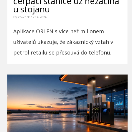
čerpací stanice už nezačíná
u stojanu
By
cowork
/ 23.6.2026
Aplikace ORLEN s více než milionem
uživatelů ukazuje, že zákaznický vztah v
petrol retailu se přesouvá do telefonu.