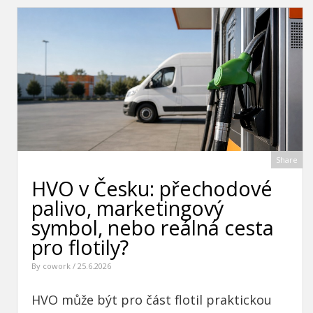
Share
HVO v Česku: přechodové
palivo, marketingový
symbol, nebo reálná cesta
pro flotily?
By
cowork
/ 25.6.2026
HVO může být pro část flotil praktickou