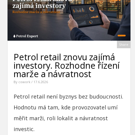
Share
Petrol retail znovu zajímá
investory. Rozhodne řízení
marže a návratnost
By
cowork
/ 17.6.2026
Petrol retail není byznys bez budoucnosti.
Hodnotu má tam, kde provozovatel umí
měřit marži, roli lokalit a návratnost
investic.