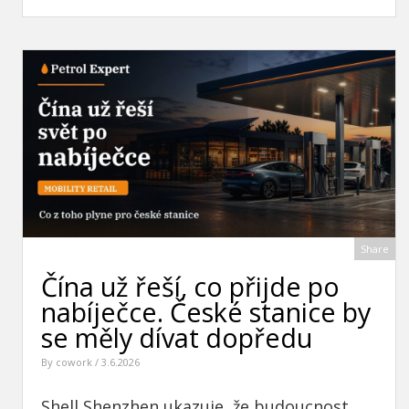
Share
Čína už řeší, co přijde po
nabíječce. České stanice by
se měly dívat dopředu
By
cowork
/ 3.6.2026
Shell Shenzhen ukazuje, že budoucnost