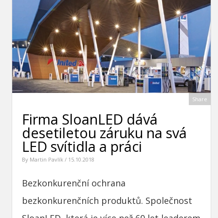
Share
Firma SloanLED dává
desetiletou záruku na svá
LED svítidla a práci
By
Martin Pavlík
/ 15.10.2018
Bezkonkurenční ochrana
bezkonkurenčních produktů. Společnost