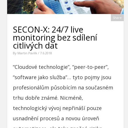
Share
SECON-X: 24/7 live
monitoring bez sdílení
citlivých dat
By
Martin Pavlík
/ 7.6.2018
“Cloudové technologie”, “peer-to-peer”,
“software jako služba”… tyto pojmy jsou
profesionálům působícím na současném
trhu dobře známé. Nicméně,
technologický vývoj nepřináší pouze
usnadnění procesů a novou úroveň