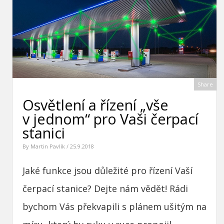
Share
Osvětlení a řízení „vše
v jednom“ pro Vaši čerpací
stanici
By
Martin Pavlík
/ 25.9.2018
Jaké funkce jsou důležité pro řízení Vaší
čerpací stanice? Dejte nám vědět! Rádi
bychom Vás překvapili s plánem ušitým na