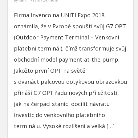
By
Martin Pavlík
/ 24.4.2018
Firma Invenco na UNITI Expo 2018
oznámila, že v Evropě spouští svůj G7 OPT
(Outdoor Payment Terminal – Venkovní
platební terminál), čímž transformuje svůj
obchodní model payment-at-the-pump.
Jakožto první OPT na světě
s dvanáctipalcovou dotykovou obrazovkou
přináší G7 OPT řadu nových příležitostí,
jak na čerpací stanici docílit návratu
investic do venkovního platebního
terminálu. Vysoké rozlišení a velká […]