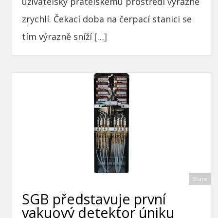
uživatelsky přátelskému prostředí výrazně
zrychlí. Čekací doba na čerpací stanici se
tím výrazně sníží […]
Share
SGB představuje první
vakuový detektor úniku