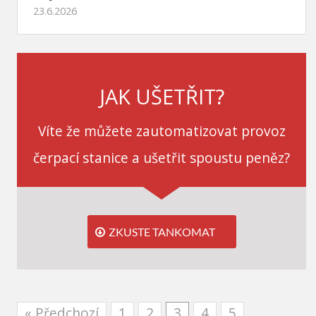
23.6.2026
JAK UŠETŘIT?
Víte že můžete zautomatizovat provoz
čerpací stanice a ušetřit spoustu peněz?
ZKUSTE TANKOMAT
« Předchozí
1
2
3
4
5