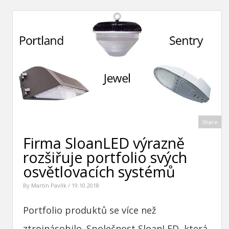
Share
Firma SloanLED výrazně
rozšiřuje portfolio svých
osvětlovacích systémů
By
Martin Pavlík
/ 19.10.2018
Portfolio produktů se více než
ztrojnásobilo. Společnost SloanLED, která