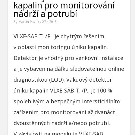
kapalin pro monitorování
nádrží a potrubí
By
Martin Pavlík
/ 27.4.2018
VLXE-SAB T../P.. je chytrým řešením
v oblasti monitoringu úniku kapalin.
Detektor je vhodný pro venkovní instalace
a je vybaven na dálku sledovatelnou online
diagnostikou (LOD). Vakuový detektor
úniku kapalin VLXE-SAB T../P.. je 100 %
spolehlivým a bezpečným intersticiálním
zařízením pro monitorování až dvanácti
dvoustěnných nádrží a/nebo potrubí.
V závislosti na modelu je VLXE-SAB