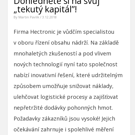
Dohlédněte si na svůj
„tekutý kapitál”!
By
Martin Pavlík
/ 3.12.2018
Firma Hectronic je vůdčím specialistou
v oboru řízení obsahu nádrží. Na základě
mnohaletých zkušeností a pod vlivem
nových technologií nyní tato společnost
nabízí inovativní řešení, které udržitelným
způsobem umožňuje snižovat náklady,
ulehčovat logistické procesy a zajišťovat
nepřetržité dodávky pohonných hmot.
Požadavky zákazníků jsou vysoké! Jejich
očekávání zahrnuje i spolehlivé měření